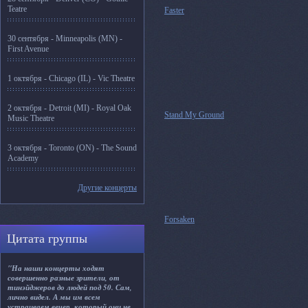
Teatre
Faster
30 сентября - Minneapolis (MN) -
First Avenue
1 октября - Chicago (IL) - Vic Theatre
2 октября - Detroit (MI) - Royal Oak
Stand My Ground
Music Theatre
3 октября - Toronto (ON) - The Sound
Academy
Другие концерты
Forsaken
Цитата группы
"На наши концерты ходят
совершенно разные зрители, от
тинэйджеров до людей под 50. Сам,
лично видел. А мы им всем
устраиваем вечер, который они не