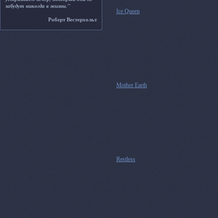
забудут никогда в жизни."
Ice Queen
Роберт Вестерхольт
Mother Earth
Restless