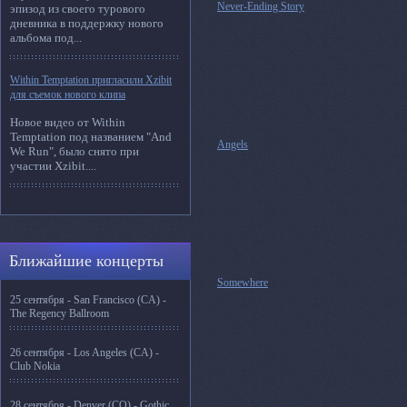
Never-Ending Story
эпизод из своего турового
дневника в поддержку нового
альбома под...
Within Temptation пригласили Xzibit
для съемок нового клипа
Новое видео от Within
Temptation под названием "And
Angels
We Run", было снято при
участии Xzibit....
Ближайшие концерты
Somewhere
25 сентября - San Francisco (CA) -
The Regency Ballroom
26 сентября - Los Angeles (CA) -
Club Nokia
28 сентября - Denver (CO) - Gothic